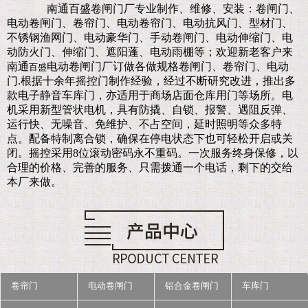
南通百盛卷闸门厂
专业制作、维修、安装：卷闸门、
电动卷闸门、卷帘门、电动卷帘门、电动抗风门、型材门、
不锈钢渔网门、电动豪华门、手动卷闸门、电动伸缩门、电
动防火门、伸缩门、遮阳蓬、电动雨棚等；欢迎新老客户来
南通
电动卷闸门厂订做各做规格卷闸门、卷帘门、电动
百盛
门.
根据十余年摇控门制作经验，经过不断研究改进，推出多
款电子静音车库门，亦适用于商场店面仓库用门等场所。电
机采用新型管状电机，具有防撬、自锁、报警、遇阻反弹、
运行快、无噪音、免维护、不占空间，延时照明等众多特
点。配备特制离合锁，确保在停电状态下也可轻松开启或关
闭。摇控采用8位滚动密码永不重码。一次服务终身保修，以
合理的价格、完善的服务、只需拨通一个电话，剩下的交给
本厂来做。
卷帘门
电动卷闸门
铝合金卷闸门
车库门