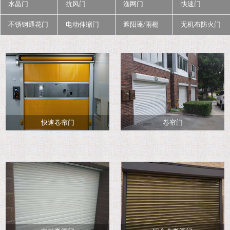
水晶门
抗风门
渔网门
快速门
不锈钢通花门
电动伸缩门
遮阳蓬/雨棚
无机布防火门
快速卷帘门
卷帘门