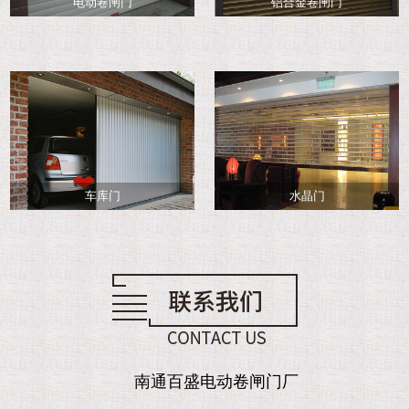
电动卷闸门
铝合金卷闸门
车库门
水晶门
南通百盛电动卷闸门厂