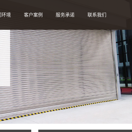
间环境
客户案例
服务承诺
联系我们