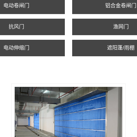
电动卷闸门
铝合金卷闸门
抗风门
渔网门
电动伸缩门
遮阳蓬/雨棚