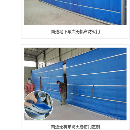
南通地下车库无机布防火门
南通无机布防火卷帘门定制