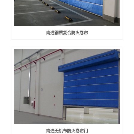
南通钢质复合防火卷帘
南通无机布防火卷帘门