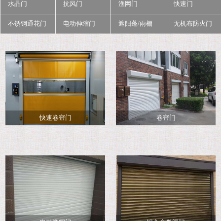
水晶门
抗风门
渔网门
快速门
不锈钢通花门
电动伸缩门
遮阳蓬/雨棚
无机布防火门
快速卷帘门
卷帘门