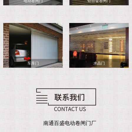
电动卷闸门
铝合金卷闸门
车库门
水晶门
南通百盛电动卷闸门厂