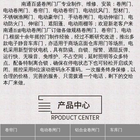
南通百盛卷闸门厂
专业制作、维修、安装：卷闸门、
电动卷闸门、卷帘门、电动卷帘门、电动抗风门、型材门、
不锈钢渔网门、电动豪华门、手动卷闸门、电动伸缩门、电
动防火门、伸缩门、遮阳蓬、电动雨棚等；欢迎新老客户来
南通
电动卷闸门厂订做各做规格卷闸门、卷帘门、电动
百盛
门.
根据十余年摇控门制作经验，经过不断研究改进，推出多
款电子静音车库门，亦适用于商场店面仓库用门等场所。电
机采用新型管状电机，具有防撬、自锁、报警、遇阻反弹、
运行快、无噪音、免维护、不占空间，延时照明等众多特
点。配备特制离合锁，确保在停电状态下也可轻松开启或关
闭。摇控采用8位滚动密码永不重码。一次服务终身保修，以
合理的价格、完善的服务、只需拨通一个电话，剩下的交给
本厂来做。
卷帘门
电动卷闸门
铝合金卷闸门
车库门