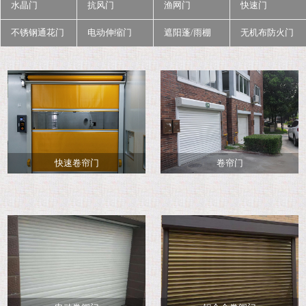
水晶门
抗风门
渔网门
快速门
不锈钢通花门
电动伸缩门
遮阳蓬/雨棚
无机布防火门
快速卷帘门
卷帘门