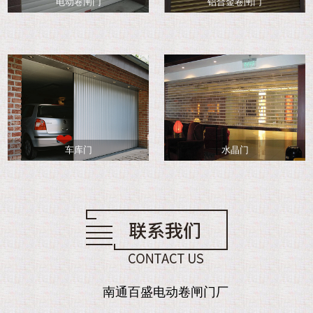
电动卷闸门
铝合金卷闸门
车库门
水晶门
南通百盛电动卷闸门厂