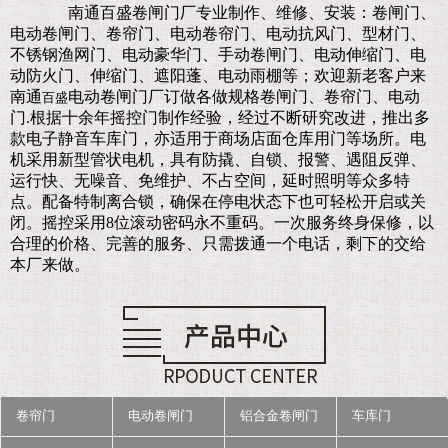
南通百盛卷闸门厂
专业制作、维修、安装：卷闸门、
电动卷闸门、卷帘门、电动卷帘门、电动抗风门、型材门、
不锈钢渔网门、电动豪华门、手动卷闸门、电动伸缩门、电
动防火门、伸缩门、遮阳蓬、电动雨棚等；欢迎新老客户来
南通
电动卷闸门厂订做各做规格卷闸门、卷帘门、电动
百盛
门.
根据十余年摇控门制作经验，经过不断研究改进，推出多
款电子静音车库门，亦适用于商场店面仓库用门等场所。电
机采用新型管状电机，具有防撬、自锁、报警、遇阻反弹、
运行快、无噪音、免维护、不占空间，延时照明等众多特
点。配备特制离合锁，确保在停电状态下也可轻松开启或关
闭。摇控采用8位滚动密码永不重码。一次服务终身保修，以
合理的价格、完善的服务、只需拨通一个电话，剩下的交给
本厂来做。
卷帘门
电动卷闸门
铝合金卷闸门
车库门