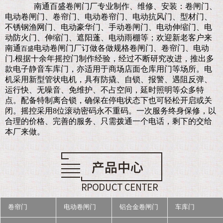
南通百盛卷闸门厂
专业制作、维修、安装：卷闸门、
电动卷闸门、卷帘门、电动卷帘门、电动抗风门、型材门、
不锈钢渔网门、电动豪华门、手动卷闸门、电动伸缩门、电
动防火门、伸缩门、遮阳蓬、电动雨棚等；欢迎新老客户来
南通
电动卷闸门厂订做各做规格卷闸门、卷帘门、电动
百盛
门.
根据十余年摇控门制作经验，经过不断研究改进，推出多
款电子静音车库门，亦适用于商场店面仓库用门等场所。电
机采用新型管状电机，具有防撬、自锁、报警、遇阻反弹、
运行快、无噪音、免维护、不占空间，延时照明等众多特
点。配备特制离合锁，确保在停电状态下也可轻松开启或关
闭。摇控采用8位滚动密码永不重码。一次服务终身保修，以
合理的价格、完善的服务、只需拨通一个电话，剩下的交给
本厂来做。
卷帘门
电动卷闸门
铝合金卷闸门
车库门