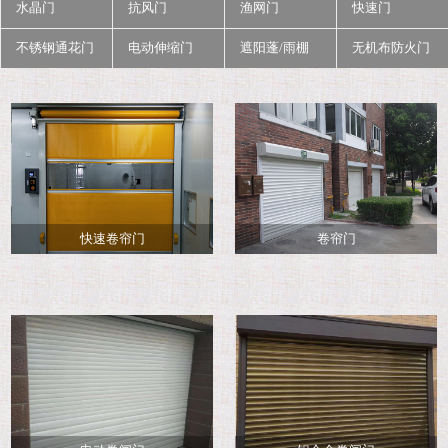
水晶门
抗风门
渔网门
快速门
不锈钢通花门
电动伸缩门
遮阳蓬/雨棚
无机布防火门
快速卷帘门
卷帘门