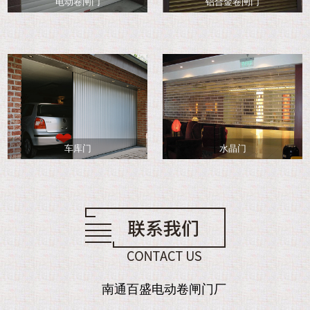
电动卷闸门
铝合金卷闸门
车库门
水晶门
南通百盛电动卷闸门厂