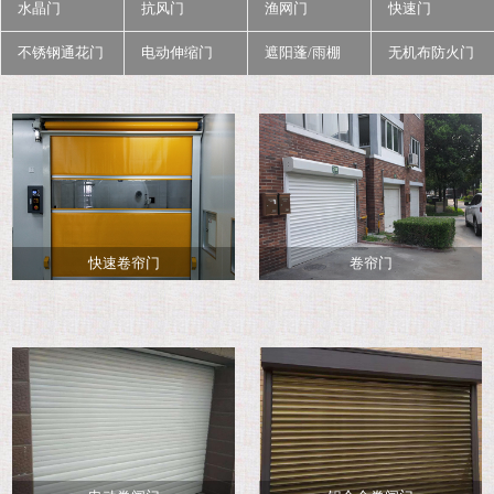
水晶门
抗风门
渔网门
快速门
不锈钢通花门
电动伸缩门
遮阳蓬/雨棚
无机布防火门
快速卷帘门
卷帘门