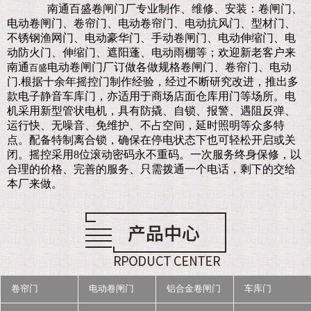
南通百盛卷闸门厂
专业制作、维修、安装：卷闸门、
电动卷闸门、卷帘门、电动卷帘门、电动抗风门、型材门、
不锈钢渔网门、电动豪华门、手动卷闸门、电动伸缩门、电
动防火门、伸缩门、遮阳蓬、电动雨棚等；欢迎新老客户来
南通
电动卷闸门厂订做各做规格卷闸门、卷帘门、电动
百盛
门.
根据十余年摇控门制作经验，经过不断研究改进，推出多
款电子静音车库门，亦适用于商场店面仓库用门等场所。电
机采用新型管状电机，具有防撬、自锁、报警、遇阻反弹、
运行快、无噪音、免维护、不占空间，延时照明等众多特
点。配备特制离合锁，确保在停电状态下也可轻松开启或关
闭。摇控采用8位滚动密码永不重码。一次服务终身保修，以
合理的价格、完善的服务、只需拨通一个电话，剩下的交给
本厂来做。
卷帘门
电动卷闸门
铝合金卷闸门
车库门