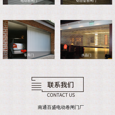
电动卷闸门
铝合金卷闸门
车库门
水晶门
南通百盛电动卷闸门厂