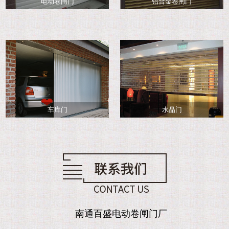
电动卷闸门
铝合金卷闸门
车库门
水晶门
南通百盛电动卷闸门厂