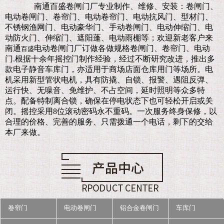
南通百盛卷闸门厂
专业制作、维修、安装：卷闸门、
电动卷闸门、卷帘门、电动卷帘门、电动抗风门、型材门、
不锈钢渔网门、电动豪华门、手动卷闸门、电动伸缩门、电
动防火门、伸缩门、遮阳蓬、电动雨棚等；欢迎新老客户来
南通
电动卷闸门厂订做各做规格卷闸门、卷帘门、电动
百盛
门.
根据十余年摇控门制作经验，经过不断研究改进，推出多
款电子静音车库门，亦适用于商场店面仓库用门等场所。电
机采用新型管状电机，具有防撬、自锁、报警、遇阻反弹、
运行快、无噪音、免维护、不占空间，延时照明等众多特
点。配备特制离合锁，确保在停电状态下也可轻松开启或关
闭。摇控采用8位滚动密码永不重码。一次服务终身保修，以
合理的价格、完善的服务、只需拨通一个电话，剩下的交给
本厂来做。
卷帘门
电动卷闸门
铝合金卷闸门
车库门