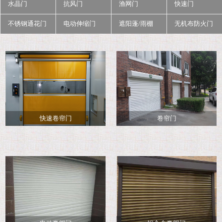
水晶门
抗风门
渔网门
快速门
不锈钢通花门
电动伸缩门
遮阳蓬/雨棚
无机布防火门
快速卷帘门
卷帘门