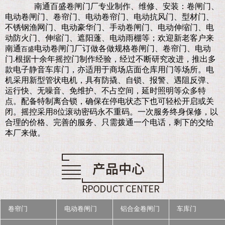
南通百盛卷闸门厂
专业制作、维修、安装：卷闸门、
电动卷闸门、卷帘门、电动卷帘门、电动抗风门、型材门、
不锈钢渔网门、电动豪华门、手动卷闸门、电动伸缩门、电
动防火门、伸缩门、遮阳蓬、电动雨棚等；欢迎新老客户来
南通
电动卷闸门厂订做各做规格卷闸门、卷帘门、电动
百盛
门.
根据十余年摇控门制作经验，经过不断研究改进，推出多
款电子静音车库门，亦适用于商场店面仓库用门等场所。电
机采用新型管状电机，具有防撬、自锁、报警、遇阻反弹、
运行快、无噪音、免维护、不占空间，延时照明等众多特
点。配备特制离合锁，确保在停电状态下也可轻松开启或关
闭。摇控采用8位滚动密码永不重码。一次服务终身保修，以
合理的价格、完善的服务、只需拨通一个电话，剩下的交给
本厂来做。
卷帘门
电动卷闸门
铝合金卷闸门
车库门