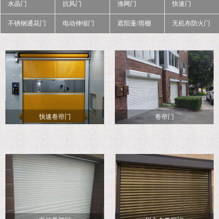
水晶门
抗风门
渔网门
快速门
不锈钢通花门
电动伸缩门
遮阳蓬/雨棚
无机布防火门
快速卷帘门
卷帘门