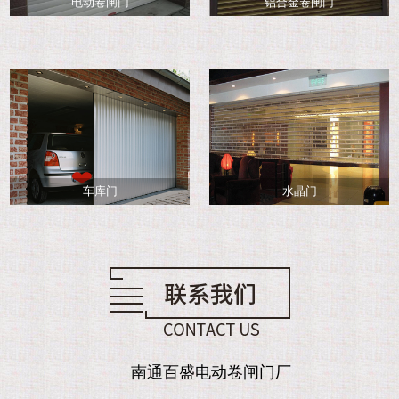
电动卷闸门
铝合金卷闸门
车库门
水晶门
南通百盛电动卷闸门厂