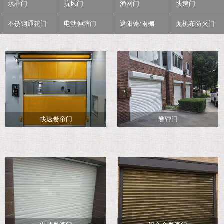
水晶门
抗风门
渔网门
快速门
不锈钢通花门
电动伸缩门
遮阳蓬/雨棚
无机布防火门
快速卷帘门
卷帘门