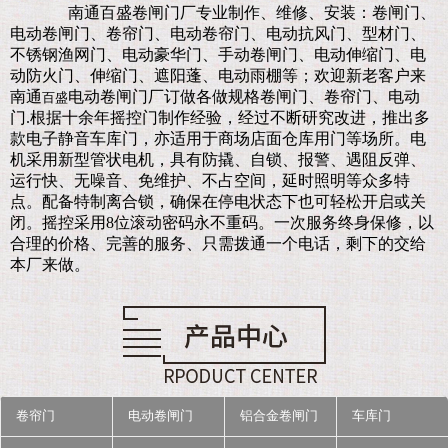
南通百盛卷闸门厂
专业制作、维修、安装：卷闸门、
电动卷闸门、卷帘门、电动卷帘门、电动抗风门、型材门、
不锈钢渔网门、电动豪华门、手动卷闸门、电动伸缩门、电
动防火门、伸缩门、遮阳蓬、电动雨棚等；欢迎新老客户来
南通
电动卷闸门厂订做各做规格卷闸门、卷帘门、电动
百盛
门.
根据十余年摇控门制作经验，经过不断研究改进，推出多
款电子静音车库门，亦适用于商场店面仓库用门等场所。电
机采用新型管状电机，具有防撬、自锁、报警、遇阻反弹、
运行快、无噪音、免维护、不占空间，延时照明等众多特
点。配备特制离合锁，确保在停电状态下也可轻松开启或关
闭。摇控采用8位滚动密码永不重码。一次服务终身保修，以
合理的价格、完善的服务、只需拨通一个电话，剩下的交给
本厂来做。
卷帘门
电动卷闸门
铝合金卷闸门
车库门