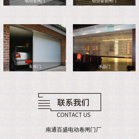
电动卷闸门
铝合金卷闸门
车库门
水晶门
南通百盛电动卷闸门厂