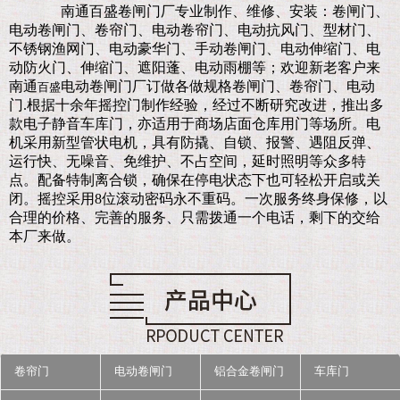
南通百盛卷闸门厂
专业制作、维修、安装：卷闸门、
电动卷闸门、卷帘门、电动卷帘门、电动抗风门、型材门、
不锈钢渔网门、电动豪华门、手动卷闸门、电动伸缩门、电
动防火门、伸缩门、遮阳蓬、电动雨棚等；欢迎新老客户来
南通
电动卷闸门厂订做各做规格卷闸门、卷帘门、电动
百盛
门.
根据十余年摇控门制作经验，经过不断研究改进，推出多
款电子静音车库门，亦适用于商场店面仓库用门等场所。电
机采用新型管状电机，具有防撬、自锁、报警、遇阻反弹、
运行快、无噪音、免维护、不占空间，延时照明等众多特
点。配备特制离合锁，确保在停电状态下也可轻松开启或关
闭。摇控采用8位滚动密码永不重码。一次服务终身保修，以
合理的价格、完善的服务、只需拨通一个电话，剩下的交给
本厂来做。
卷帘门
电动卷闸门
铝合金卷闸门
车库门