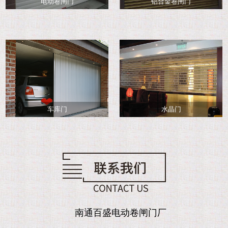
电动卷闸门
铝合金卷闸门
车库门
水晶门
南通百盛电动卷闸门厂