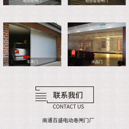
电动卷闸门
铝合金卷闸门
车库门
水晶门
南通百盛电动卷闸门厂