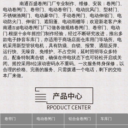
南通百盛卷闸门厂
专业制作、维修、安装：卷闸门、
电动卷闸门、卷帘门、电动卷帘门、电动抗风门、型材门、
不锈钢渔网门、电动豪华门、手动卷闸门、电动伸缩门、电
动防火门、伸缩门、遮阳蓬、电动雨棚等；欢迎新老客户来
南通
电动卷闸门厂订做各做规格卷闸门、卷帘门、电动
百盛
门.
根据十余年摇控门制作经验，经过不断研究改进，推出多
款电子静音车库门，亦适用于商场店面仓库用门等场所。电
机采用新型管状电机，具有防撬、自锁、报警、遇阻反弹、
运行快、无噪音、免维护、不占空间，延时照明等众多特
点。配备特制离合锁，确保在停电状态下也可轻松开启或关
闭。摇控采用8位滚动密码永不重码。一次服务终身保修，以
合理的价格、完善的服务、只需拨通一个电话，剩下的交给
本厂来做。
卷帘门
电动卷闸门
铝合金卷闸门
车库门