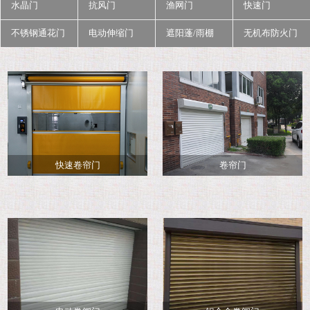
水晶门
抗风门
渔网门
快速门
不锈钢通花门
电动伸缩门
遮阳蓬/雨棚
无机布防火门
快速卷帘门
卷帘门