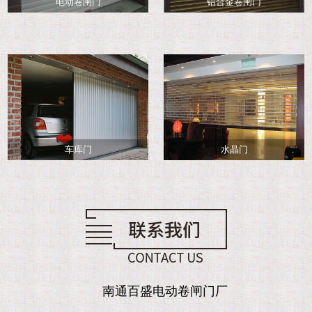
电动卷闸门
铝合金卷闸门
车库门
水晶门
南通百盛电动卷闸门厂