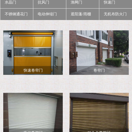
水晶门
抗风门
渔网门
快速门
不锈钢通花门
电动伸缩门
遮阳蓬/雨棚
无机布防火门
快速卷帘门
卷帘门