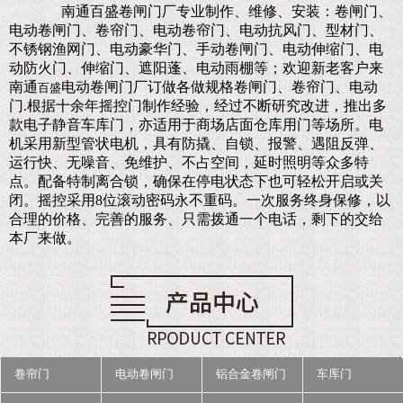
南通百盛卷闸门厂
专业制作、维修、安装：卷闸门、
电动卷闸门、卷帘门、电动卷帘门、电动抗风门、型材门、
不锈钢渔网门、电动豪华门、手动卷闸门、电动伸缩门、电
动防火门、伸缩门、遮阳蓬、电动雨棚等；欢迎新老客户来
南通
电动卷闸门厂订做各做规格卷闸门、卷帘门、电动
百盛
门.
根据十余年摇控门制作经验，经过不断研究改进，推出多
款电子静音车库门，亦适用于商场店面仓库用门等场所。电
机采用新型管状电机，具有防撬、自锁、报警、遇阻反弹、
运行快、无噪音、免维护、不占空间，延时照明等众多特
点。配备特制离合锁，确保在停电状态下也可轻松开启或关
闭。摇控采用8位滚动密码永不重码。一次服务终身保修，以
合理的价格、完善的服务、只需拨通一个电话，剩下的交给
本厂来做。
卷帘门
电动卷闸门
铝合金卷闸门
车库门