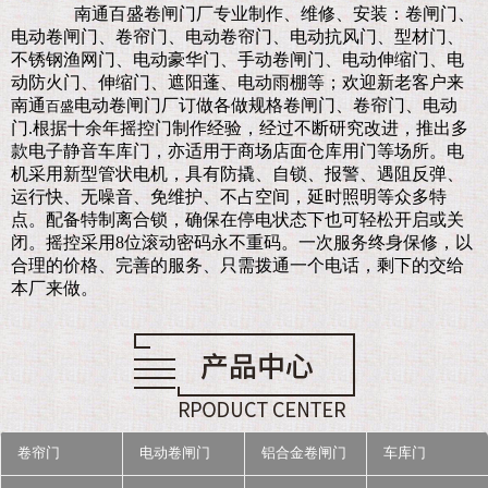
南通百盛卷闸门厂
专业制作、维修、安装：卷闸门、
电动卷闸门、卷帘门、电动卷帘门、电动抗风门、型材门、
不锈钢渔网门、电动豪华门、手动卷闸门、电动伸缩门、电
动防火门、伸缩门、遮阳蓬、电动雨棚等；欢迎新老客户来
南通
电动卷闸门厂订做各做规格卷闸门、卷帘门、电动
百盛
门.
根据十余年摇控门制作经验，经过不断研究改进，推出多
款电子静音车库门，亦适用于商场店面仓库用门等场所。电
机采用新型管状电机，具有防撬、自锁、报警、遇阻反弹、
运行快、无噪音、免维护、不占空间，延时照明等众多特
点。配备特制离合锁，确保在停电状态下也可轻松开启或关
闭。摇控采用8位滚动密码永不重码。一次服务终身保修，以
合理的价格、完善的服务、只需拨通一个电话，剩下的交给
本厂来做。
卷帘门
电动卷闸门
铝合金卷闸门
车库门