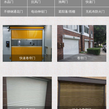
水晶门
抗风门
渔网门
快速门
不锈钢通花门
电动伸缩门
遮阳蓬/雨棚
无机布防火门
快速卷帘门
卷帘门