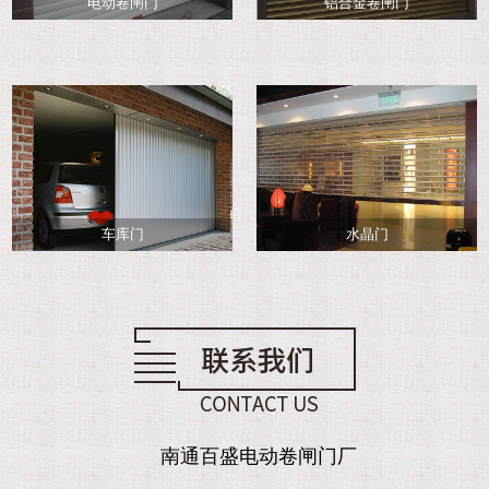
电动卷闸门
铝合金卷闸门
车库门
水晶门
南通百盛电动卷闸门厂