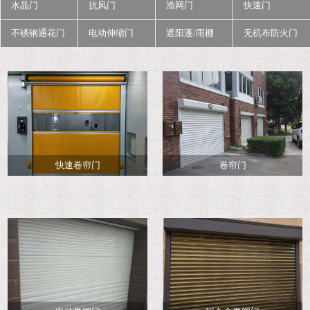
水晶门
抗风门
渔网门
快速门
不锈钢通花门
电动伸缩门
遮阳蓬/雨棚
无机布防火门
快速卷帘门
卷帘门