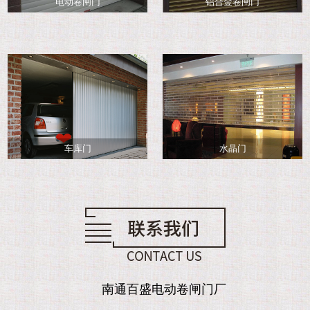
电动卷闸门
铝合金卷闸门
车库门
水晶门
南通百盛电动卷闸门厂