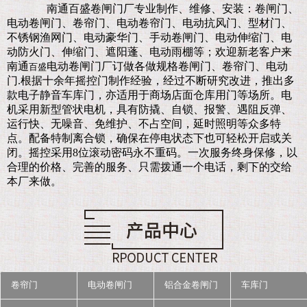
南通百盛卷闸门厂
专业制作、维修、安装：卷闸门、
电动卷闸门、卷帘门、电动卷帘门、电动抗风门、型材门、
不锈钢渔网门、电动豪华门、手动卷闸门、电动伸缩门、电
动防火门、伸缩门、遮阳蓬、电动雨棚等；欢迎新老客户来
南通
电动卷闸门厂订做各做规格卷闸门、卷帘门、电动
百盛
门.
根据十余年摇控门制作经验，经过不断研究改进，推出多
款电子静音车库门，亦适用于商场店面仓库用门等场所。电
机采用新型管状电机，具有防撬、自锁、报警、遇阻反弹、
运行快、无噪音、免维护、不占空间，延时照明等众多特
点。配备特制离合锁，确保在停电状态下也可轻松开启或关
闭。摇控采用8位滚动密码永不重码。一次服务终身保修，以
合理的价格、完善的服务、只需拨通一个电话，剩下的交给
本厂来做。
卷帘门
电动卷闸门
铝合金卷闸门
车库门