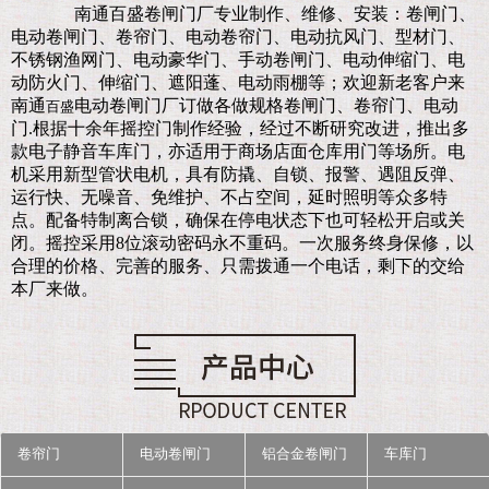
南通百盛卷闸门厂
专业制作、维修、安装：卷闸门、
电动卷闸门、卷帘门、电动卷帘门、电动抗风门、型材门、
不锈钢渔网门、电动豪华门、手动卷闸门、电动伸缩门、电
动防火门、伸缩门、遮阳蓬、电动雨棚等；欢迎新老客户来
南通
电动卷闸门厂订做各做规格卷闸门、卷帘门、电动
百盛
门.
根据十余年摇控门制作经验，经过不断研究改进，推出多
款电子静音车库门，亦适用于商场店面仓库用门等场所。电
机采用新型管状电机，具有防撬、自锁、报警、遇阻反弹、
运行快、无噪音、免维护、不占空间，延时照明等众多特
点。配备特制离合锁，确保在停电状态下也可轻松开启或关
闭。摇控采用8位滚动密码永不重码。一次服务终身保修，以
合理的价格、完善的服务、只需拨通一个电话，剩下的交给
本厂来做。
卷帘门
电动卷闸门
铝合金卷闸门
车库门