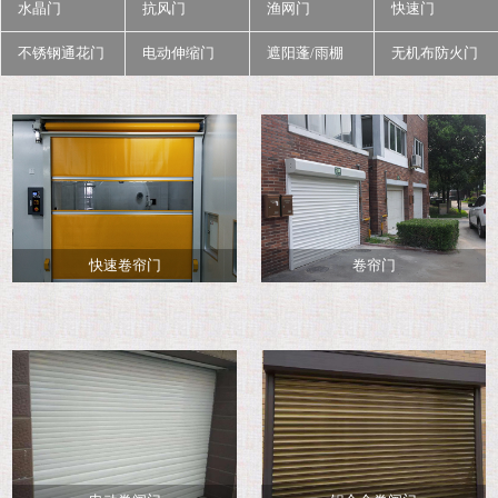
水晶门
抗风门
渔网门
快速门
不锈钢通花门
电动伸缩门
遮阳蓬/雨棚
无机布防火门
快速卷帘门
卷帘门