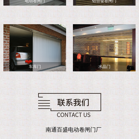
电动卷闸门
铝合金卷闸门
车库门
水晶门
南通百盛电动卷闸门厂