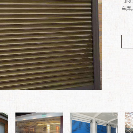
光等
通常
型，
门向
感应
果。
沿海
常见
撬槽
钢管
子、
隔的
闸门
车库。
动车
门非
门、
属饰
点，
到隔
满足
体、
化型..
为：
雅时
度高
您的
美观
等特
动关
装置
便安
电动
大风
在建
密实
市一
点。..
装在
方便
防潮
厂加
过 
站、
和50
适用
的平
明亮
更充
口顶
优质