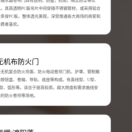
南通水晶卷帘门具有透明，防盗，抗雨，隔尘防尘等优
点。其高透明PC板帘片中间穿插不锈钢管材，或采用铝合
金条穿PC板，整体透光美观，深受南通各大商场的商家和
消费者喜欢。
无机布防火门
由无机复合防火帘面、防火电动卷帘门机、护罩、管制箱
和按钮盒、卷轴、导轨、底座等构成。有直线型、U型、
L型、弧形等。适合于层高较高，超大跨度和需求曲线安
装的防火卷帘等场地。