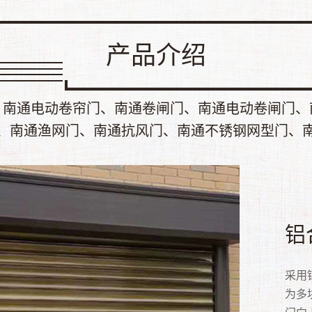
产品介绍
、南通电动卷帘门、南通卷闸门、南通电动卷闸门、
、南通渔网门、南通抗风门、南通不锈钢网型门、
快
卷
电
铝
车
水
抗
渔
不
不
高速
卷帘
电动
采用
车库
水晶
抗风
· 
不锈
不锈
保冷
滑道
活。
为多
的车
（p
过多
行进
大方
锈钢