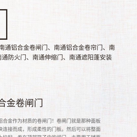
南通铝合金卷闸门、南通铝合金卷帘门、南
南通防火门、南通伸缩门、南通遮阳蓬安装
速卷帘门
帘门
动卷闸门
合金卷闸门
库门
晶门
风门
网门
锈钢网型门
锈钢通花门
卷帘门又称快速卷帘门，高速卷帘门具有保温、
门是以多关节活动的门片串联在一起，在固定的
卷闸门是卷闸门的一种，采用电力驱动，轻便灵
铝合金作为材质的卷闸门！卷闸门就是那种面板
门是企业的常用设施，适用于商业门面等，常见
卷闸门是众多卷闸门品种中的一种，用聚碳酸脂
门又名抗风钩卷门、抗风卷帘门，是多家企业经
安全：安装渔网门主要还是为了安全性，阻止别人强
钢网型门的优势:1、优美大方线条型门框。美观
钢片卷闸门也称不锈钢通花门，主要采用优质不
、防虫、防风、防尘、隔音、防火、防异味、采
内，以门上方卷轴为中心转动上下的门。卷帘门
多用于仓库，门店等。 电动卷闸门有分多种类
块连接而成，形成柔性的门板。然后可以将整面
库门主要有遥控、电动、手动几种。其中遥控、
c防弹胶）制造，具透明、防盗、抗雨、隔尘等效
年的实践而开发研制的新一代产品。主要是针对
入自己的店面或家里。在药房或者零件柜台比较
，流线优雅。2、厚勾边、厚掩边、嵌入式整体防
片、不锈钢管、导轨与不锈吊片组装而成。不锈