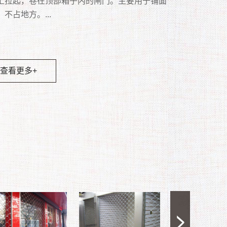
多项功能，并广泛用于食品、化学、纺织、电
被广泛运用于店铺。 卷帘门同墙一样起到水平分
被广泛应用于多种不同商业地区的大门。 电动卷
上拉起，卷在顶部箱子内的闸门。主要用于铺面
、电动都可统称为自动车库门。手动车库门和自
 水晶卷闸门的设计选用要点新明窗铝框透视卷闸
台风地区、内陆风沙地区专门设计的高强度抗风
。 · 美学：从抛光不锈钢到深青铜的各种金
。全方位防撬，坚实无比。3、双钩侧锁点、多锁
卷闸门具有很好的透视效果和通风效果，可以起
超市、冷冻、物流、仓储等多种场所，可极高的
作用，它由帘板、座板、导轨、支座、卷轴、箱
分多种类型：普通型、机电一体化型、智能一体
不占地方。...
库门主要区别是没有电机。 自动车库门主要分类
常坚固,保安性能超高,材料上乘,不会锈蚀,给人幽
抗风帘板采用高强度镀锌板一次性冷轧而成，强
面，有助于视觉美感。 · 设计灵活性：适和
多重保险。4、加强型卡入式下不锈钢沉铰，坚固
离作用和防盗作用，外观实用大方，使用寿命长
高性能物流及洁净场所，并且节省能源，高速自
控制箱、卷门机、限位器、门楣、手动速放开关
.
翻板车库门与卷帘车库门。尤其是门洞较大，不
尚的感觉,可设计成通风和透视的双重效果,可采用
，钢度好，结构坚固，导轨内有抗风钩，确保在
开口尺寸，操作和偏好。 · 早期安装选项：
。5、多方位防撬多功能防盗锁，安全保障。6、
点，被许多商家及门窗用户所青睐，成为现代都
闭，提高作业效率，创造更佳的作业环境等优
、按钮开关和保险装置等多个部分组成，一般安
装地面门体的地方起到方便、快捷开启作用。...
,手电动及手动等三种操作模式,更可配上遥控装置,
中帘板不脱离导轨，具有抗台风、防撬、防雨、
造墙壁之前和开放之前安装。结构管状部件，工
缓冲胶条，防震隔音。7、下坎和锁盒均用铁板衬
道亮丽的风景线。广泛应用于：银行、商场、车
.
不便采用墙分隔的部位。...
客户使用,单道门体最大安装尺寸可达6500mm宽
、隔噪音、防寒、保温、防晒、防风沙等功能；
工并安装在导向装置和支架上，直接安装在下方
,加强厚固性.8、具有耐老化，抗腐蚀等优点。外表
学校、工厂等场所。...
00mm高,铝闸片的颜色可依装修效果更换。...
于任何建筑领域。...
板上并在上方安装托梁。 · 节省空间：为了
洁净、豪华、典雅、高档、气派。...
查看更多+
分地利用内部空间，不用时，可以将其存储在开
查看更多+
部的紧凑线圈中。 · 低成本：坚固的结构和
查看更多+
材料确保使用寿命长，维护成本低。...
查看更多+
查看更多+
查看更多+
查看更多+
查看更多+
查看更多+
查看更多+