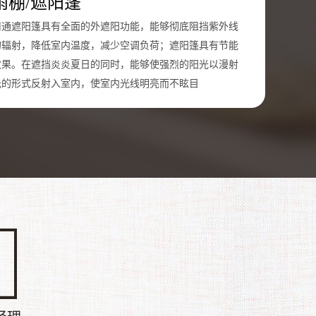
雨棚/遮阳蓬
南通遮阳篷具有全面的外遮阳功能，能够彻底阻挡紫外线
的辐射，降低室内温度，减少空调负荷；遮阳篷具有节能
效果。在遮挡炎炎夏日的同时，能够使强烈的阳光以漫射
光的形式反射入室内，使室内光线明亮而不眩目