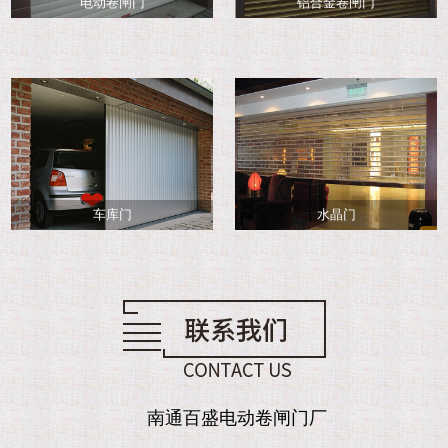
电动卷闸门
铝合金卷闸门
车库门
水晶门
南通百盛电动卷闸门厂