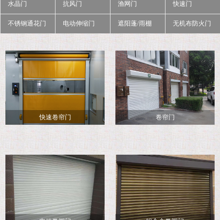
水晶门
抗风门
渔网门
快速门
不锈钢通花门
电动伸缩门
遮阳蓬/雨棚
无机布防火门
快速卷帘门
卷帘门