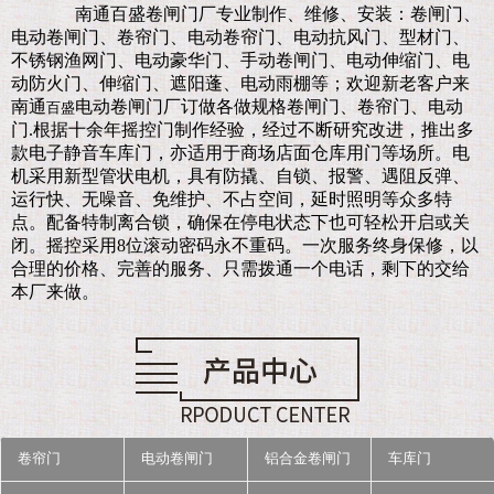
南通百盛卷闸门厂
专业制作、维修、安装：卷闸门、
电动卷闸门、卷帘门、电动卷帘门、电动抗风门、型材门、
不锈钢渔网门、电动豪华门、手动卷闸门、电动伸缩门、电
动防火门、伸缩门、遮阳蓬、电动雨棚等；欢迎新老客户来
南通
电动卷闸门厂订做各做规格卷闸门、卷帘门、电动
百盛
门.
根据十余年摇控门制作经验，经过不断研究改进，推出多
款电子静音车库门，亦适用于商场店面仓库用门等场所。电
机采用新型管状电机，具有防撬、自锁、报警、遇阻反弹、
运行快、无噪音、免维护、不占空间，延时照明等众多特
点。配备特制离合锁，确保在停电状态下也可轻松开启或关
闭。摇控采用8位滚动密码永不重码。一次服务终身保修，以
合理的价格、完善的服务、只需拨通一个电话，剩下的交给
本厂来做。
卷帘门
电动卷闸门
铝合金卷闸门
车库门