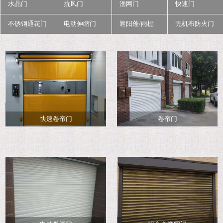
水晶门
抗风门
渔网门
快速门
不锈钢通花门
电动伸缩门
遮阳蓬/雨棚
无机布防火门
快速卷帘门
卷帘门