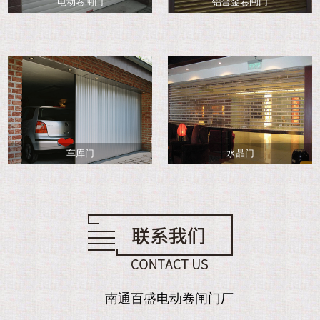
电动卷闸门
铝合金卷闸门
车库门
水晶门
南通百盛电动卷闸门厂