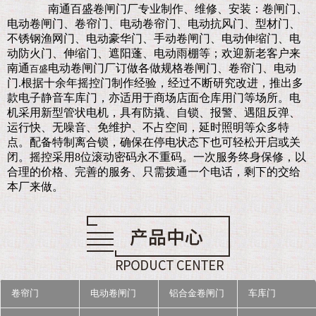
南通百盛卷闸门厂
专业制作、维修、安装：卷闸门、
电动卷闸门、卷帘门、电动卷帘门、电动抗风门、型材门、
不锈钢渔网门、电动豪华门、手动卷闸门、电动伸缩门、电
动防火门、伸缩门、遮阳蓬、电动雨棚等；欢迎新老客户来
南通
电动卷闸门厂订做各做规格卷闸门、卷帘门、电动
百盛
门.
根据十余年摇控门制作经验，经过不断研究改进，推出多
款电子静音车库门，亦适用于商场店面仓库用门等场所。电
机采用新型管状电机，具有防撬、自锁、报警、遇阻反弹、
运行快、无噪音、免维护、不占空间，延时照明等众多特
点。配备特制离合锁，确保在停电状态下也可轻松开启或关
闭。摇控采用8位滚动密码永不重码。一次服务终身保修，以
合理的价格、完善的服务、只需拨通一个电话，剩下的交给
本厂来做。
卷帘门
电动卷闸门
铝合金卷闸门
车库门