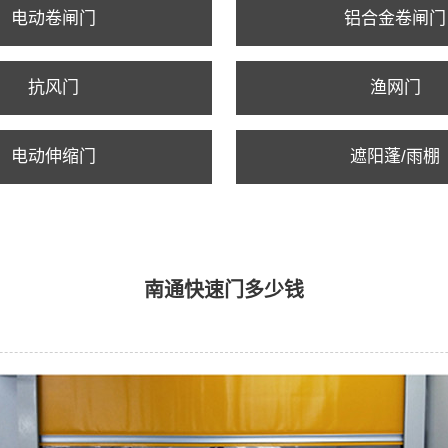
电动卷闸门
铝合金卷闸门
抗风门
渔网门
电动伸缩门
遮阳蓬/雨棚
南通快速门多少钱