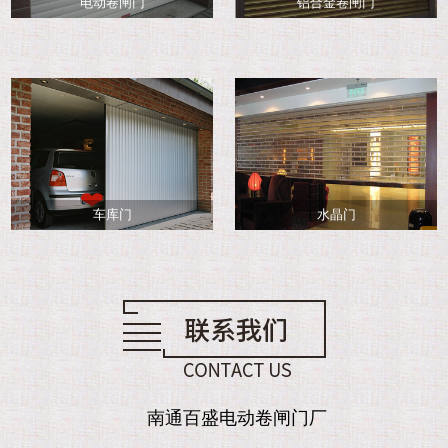
电动卷闸门
铝合金卷闸门
车库门
水晶门
南通百盛电动卷闸门厂