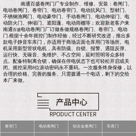
南通百盛卷闸门厂
专业制作、维修、安装：卷闸门、
电动卷闸门、卷帘门、电动卷帘门、电动抗风门、型材门、
不锈钢渔网门、电动豪华门、手动卷闸门、电动伸缩门、电
动防火门、伸缩门、遮阳蓬、电动雨棚等；欢迎新老客户来
南通
电动卷闸门厂订做各做规格卷闸门、卷帘门、电动
百盛
门.
根据十余年摇控门制作经验，经过不断研究改进，推出多
款电子静音车库门，亦适用于商场店面仓库用门等场所。电
机采用新型管状电机，具有防撬、自锁、报警、遇阻反弹、
运行快、无噪音、免维护、不占空间，延时照明等众多特
点。配备特制离合锁，确保在停电状态下也可轻松开启或关
闭。摇控采用8位滚动密码永不重码。一次服务终身保修，以
合理的价格、完善的服务、只需拨通一个电话，剩下的交给
本厂来做。
卷帘门
电动卷闸门
铝合金卷闸门
车库门