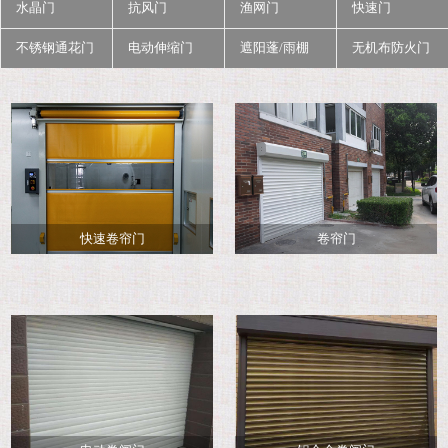
水晶门
抗风门
渔网门
快速门
不锈钢通花门
电动伸缩门
遮阳蓬/雨棚
无机布防火门
快速卷帘门
卷帘门