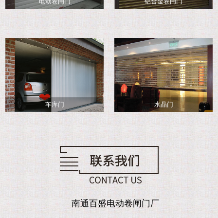
电动卷闸门
铝合金卷闸门
车库门
水晶门
南通百盛电动卷闸门厂