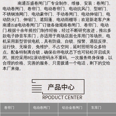
南通百盛卷闸门厂
专业制作、维修、安装：卷闸门、
电动卷闸门、卷帘门、电动卷帘门、电动抗风门、型材门、
不锈钢渔网门、电动豪华门、手动卷闸门、电动伸缩门、电
动防火门、伸缩门、遮阳蓬、电动雨棚等；欢迎新老客户来
南通
电动卷闸门厂订做各做规格卷闸门、卷帘门、电动
百盛
门.
根据十余年摇控门制作经验，经过不断研究改进，推出多
款电子静音车库门，亦适用于商场店面仓库用门等场所。电
机采用新型管状电机，具有防撬、自锁、报警、遇阻反弹、
运行快、无噪音、免维护、不占空间，延时照明等众多特
点。配备特制离合锁，确保在停电状态下也可轻松开启或关
闭。摇控采用8位滚动密码永不重码。一次服务终身保修，以
合理的价格、完善的服务、只需拨通一个电话，剩下的交给
本厂来做。
卷帘门
电动卷闸门
铝合金卷闸门
车库门