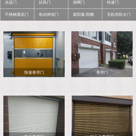
水晶门
抗风门
渔网门
快速门
不锈钢通花门
电动伸缩门
遮阳蓬/雨棚
无机布防火门
快速卷帘门
卷帘门