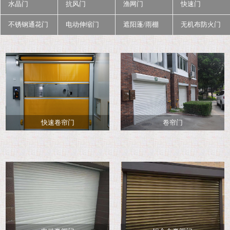
水晶门
抗风门
渔网门
快速门
不锈钢通花门
电动伸缩门
遮阳蓬/雨棚
无机布防火门
快速卷帘门
卷帘门