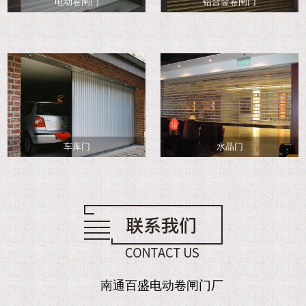
电动卷闸门
铝合金卷闸门
车库门
水晶门
南通百盛电动卷闸门厂