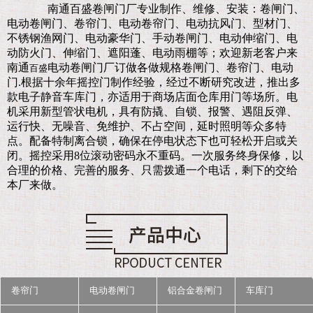
南通百盛卷闸门厂
专业制作、维修、安装：卷闸门、
电动卷闸门、卷帘门、电动卷帘门、电动抗风门、型材门、
不锈钢渔网门、电动豪华门、手动卷闸门、电动伸缩门、电
动防火门、伸缩门、遮阳蓬、电动雨棚等；欢迎新老客户来
南通
电动卷闸门厂订做各做规格卷闸门、卷帘门、电动
百盛
门.
根据十余年摇控门制作经验，经过不断研究改进，推出多
款电子静音车库门，亦适用于商场店面仓库用门等场所。电
机采用新型管状电机，具有防撬、自锁、报警、遇阻反弹、
运行快、无噪音、免维护、不占空间，延时照明等众多特
点。配备特制离合锁，确保在停电状态下也可轻松开启或关
闭。摇控采用8位滚动密码永不重码。一次服务终身保修，以
合理的价格、完善的服务、只需拨通一个电话，剩下的交给
本厂来做。
卷帘门
电动卷闸门
铝合金卷闸门
车库门