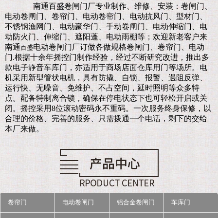
南通百盛卷闸门厂
专业制作、维修、安装：卷闸门、
电动卷闸门、卷帘门、电动卷帘门、电动抗风门、型材门、
不锈钢渔网门、电动豪华门、手动卷闸门、电动伸缩门、电
动防火门、伸缩门、遮阳蓬、电动雨棚等；欢迎新老客户来
南通
电动卷闸门厂订做各做规格卷闸门、卷帘门、电动
百盛
门.
根据十余年摇控门制作经验，经过不断研究改进，推出多
款电子静音车库门，亦适用于商场店面仓库用门等场所。电
机采用新型管状电机，具有防撬、自锁、报警、遇阻反弹、
运行快、无噪音、免维护、不占空间，延时照明等众多特
点。配备特制离合锁，确保在停电状态下也可轻松开启或关
闭。摇控采用8位滚动密码永不重码。一次服务终身保修，以
合理的价格、完善的服务、只需拨通一个电话，剩下的交给
本厂来做。
卷帘门
电动卷闸门
铝合金卷闸门
车库门