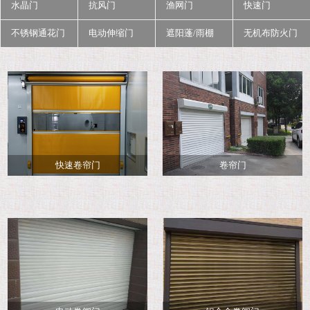
水晶门
抗风门
渔网门
快速门
不锈钢通花门
电动伸缩门
遮阳蓬/雨棚
无机布防火门
快速卷帘门
卷帘门