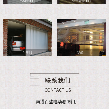
电动卷闸门
铝合金卷闸门
车库门
水晶门
南通百盛电动卷闸门厂