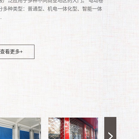
多项功能，并广泛用于食品、化学、纺织、电
被广泛运用于店铺。 卷帘门同墙一样起到水平分
被广泛应用于多种不同商业地区的大门。 电动卷
上拉起，卷在顶部箱子内的闸门。主要用于铺面
、电动都可统称为自动车库门。手动车库门和自
 水晶卷闸门的设计选用要点新明窗铝框透视卷闸
台风地区、内陆风沙地区专门设计的高强度抗风
。 · 美学：从抛光不锈钢到深青铜的各种金
。全方位防撬，坚实无比。3、双钩侧锁点、多锁
卷闸门具有很好的透视效果和通风效果，可以起
超市、冷冻、物流、仓储等多种场所，可极高的
作用，它由帘板、座板、导轨、支座、卷轴、箱
分多种类型：普通型、机电一体化型、智能一体
不占地方。...
库门主要区别是没有电机。 自动车库门主要分类
常坚固,保安性能超高,材料上乘,不会锈蚀,给人幽
抗风帘板采用高强度镀锌板一次性冷轧而成，强
面，有助于视觉美感。 · 设计灵活性：适和
多重保险。4、加强型卡入式下不锈钢沉铰，坚固
离作用和防盗作用，外观实用大方，使用寿命长
高性能物流及洁净场所，并且节省能源，高速自
控制箱、卷门机、限位器、门楣、手动速放开关
.
翻板车库门与卷帘车库门。尤其是门洞较大，不
尚的感觉,可设计成通风和透视的双重效果,可采用
，钢度好，结构坚固，导轨内有抗风钩，确保在
开口尺寸，操作和偏好。 · 早期安装选项：
。5、多方位防撬多功能防盗锁，安全保障。6、
点，被许多商家及门窗用户所青睐，成为现代都
闭，提高作业效率，创造更佳的作业环境等优
、按钮开关和保险装置等多个部分组成，一般安
装地面门体的地方起到方便、快捷开启作用。...
,手电动及手动等三种操作模式,更可配上遥控装置,
中帘板不脱离导轨，具有抗台风、防撬、防雨、
造墙壁之前和开放之前安装。结构管状部件，工
缓冲胶条，防震隔音。7、下坎和锁盒均用铁板衬
道亮丽的风景线。广泛应用于：银行、商场、车
.
不便采用墙分隔的部位。...
客户使用,单道门体最大安装尺寸可达6500mm宽
、隔噪音、防寒、保温、防晒、防风沙等功能；
工并安装在导向装置和支架上，直接安装在下方
,加强厚固性.8、具有耐老化，抗腐蚀等优点。外表
学校、工厂等场所。...
00mm高,铝闸片的颜色可依装修效果更换。...
于任何建筑领域。...
板上并在上方安装托梁。 · 节省空间：为了
洁净、豪华、典雅、高档、气派。...
查看更多+
分地利用内部空间，不用时，可以将其存储在开
查看更多+
部的紧凑线圈中。 · 低成本：坚固的结构和
查看更多+
材料确保使用寿命长，维护成本低。...
查看更多+
查看更多+
查看更多+
查看更多+
查看更多+
查看更多+
查看更多+