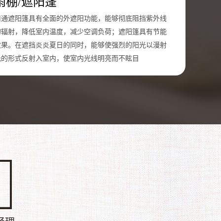
雨棚/遮阳蓬
南通遮阳篷具有全面的外遮阳功能，能够彻底阻挡紫外线
的辐射，降低室内温度，减少空调负荷；遮阳篷具有节能
效果。在遮挡炎炎夏日的同时，能够使强烈的阳光以漫射
光的形式反射入室内，使室内光线明亮而不眩目