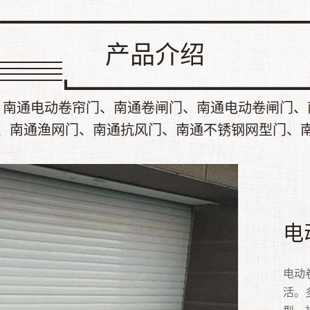
产品介绍
、南通电动卷帘门、南通卷闸门、南通电动卷闸门、
、南通渔网门、南通抗风门、南通不锈钢网型门、
快
卷
电
铝
车
水
抗
渔
不
不
高速
卷帘
电动
采用
车库
水晶
抗风
· 
不锈
不锈
保冷
滑道
活。
为多
的车
（p
过多
行进
大方
锈钢