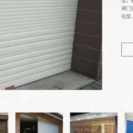
光等
通常
型，
门向
感应
果。
沿海
常见
撬槽
钢管
子、
隔的
闸门
车库。
动车
门非
门、
属饰
点，
到隔
满足
体、
化型..
为：
雅时
度高
您的
美观
等特
动关
装置
便安
电动
大风
在建
密实
市一
点。..
装在
方便
防潮
厂加
过 
站、
和50
适用
的平
明亮
更充
口顶
优质