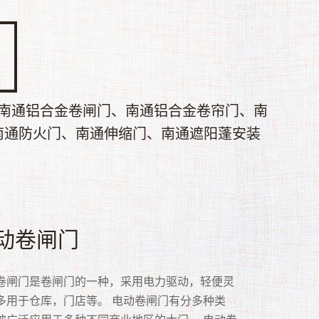
南通铝合金卷闸门、南通铝合金卷帘门、南
南通防火门、南通伸缩门、南通遮阳蓬安装
速卷帘门
帘门
动卷闸门
合金卷闸门
库门
晶门
风门
网门
锈钢网型门
锈钢通花门
卷帘门又称快速卷帘门，高速卷帘门具有保温、
门是以多关节活动的门片串联在一起，在固定的
卷闸门是卷闸门的一种，采用电力驱动，轻便灵
铝合金作为材质的卷闸门！卷闸门就是那种面板
门是企业的常用设施，适用于商业门面等，常见
卷闸门是众多卷闸门品种中的一种，用聚碳酸脂
门又名抗风钩卷门、抗风卷帘门，是多家企业经
安全：安装渔网门主要还是为了安全性，阻止别人强
钢网型门的优势:1、优美大方线条型门框。美观
钢片卷闸门也称不锈钢通花门，主要采用优质不
、防虫、防风、防尘、隔音、防火、防异味、采
内，以门上方卷轴为中心转动上下的门。卷帘门
多用于仓库，门店等。 电动卷闸门有分多种类
块连接而成，形成柔性的门板。然后可以将整面
库门主要有遥控、电动、手动几种。其中遥控、
c防弹胶）制造，具透明、防盗、抗雨、隔尘等效
年的实践而开发研制的新一代产品。主要是针对
入自己的店面或家里。在药房或者零件柜台比较
，流线优雅。2、厚勾边、厚掩边、嵌入式整体防
片、不锈钢管、导轨与不锈吊片组装而成。不锈