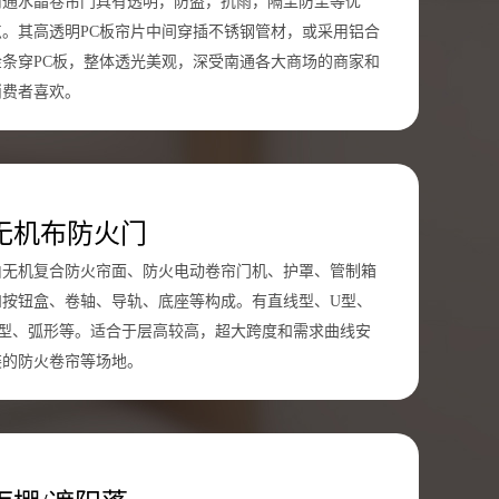
南通水晶卷帘门具有透明，防盗，抗雨，隔尘防尘等优
点。其高透明PC板帘片中间穿插不锈钢管材，或采用铝合
金条穿PC板，整体透光美观，深受南通各大商场的商家和
消费者喜欢。
无机布防火门
由无机复合防火帘面、防火电动卷帘门机、护罩、管制箱
和按钮盒、卷轴、导轨、底座等构成。有直线型、U型、
L型、弧形等。适合于层高较高，超大跨度和需求曲线安
装的防火卷帘等场地。