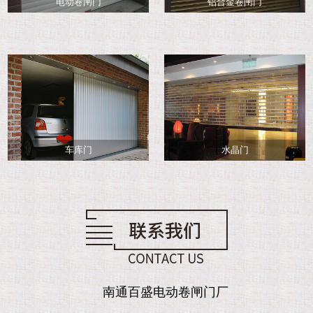
电动卷闸门
铝合金卷闸门
车库门
水晶门
南通百盛电动卷闸门厂