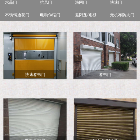
水晶门
抗风门
渔网门
快速门
不锈钢通花门
电动伸缩门
遮阳蓬/雨棚
无机布防火门
快速卷帘门
卷帘门