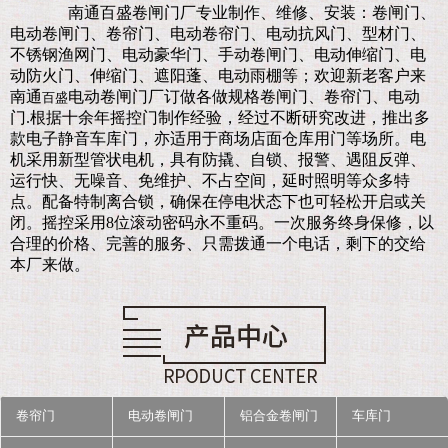
南通百盛卷闸门厂
专业制作、维修、安装：卷闸门、
电动卷闸门、卷帘门、电动卷帘门、电动抗风门、型材门、
不锈钢渔网门、电动豪华门、手动卷闸门、电动伸缩门、电
动防火门、伸缩门、遮阳蓬、电动雨棚等；欢迎新老客户来
南通
电动卷闸门厂订做各做规格卷闸门、卷帘门、电动
百盛
门.
根据十余年摇控门制作经验，经过不断研究改进，推出多
款电子静音车库门，亦适用于商场店面仓库用门等场所。电
机采用新型管状电机，具有防撬、自锁、报警、遇阻反弹、
运行快、无噪音、免维护、不占空间，延时照明等众多特
点。配备特制离合锁，确保在停电状态下也可轻松开启或关
闭。摇控采用8位滚动密码永不重码。一次服务终身保修，以
合理的价格、完善的服务、只需拨通一个电话，剩下的交给
本厂来做。
卷帘门
电动卷闸门
铝合金卷闸门
车库门