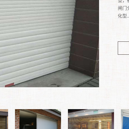
光等
通常
型，
门向
感应
果。
沿海
常见
撬槽
钢管
子、
隔的
闸门
车库。
动车
门非
门、
属饰
点，
到隔
满足
体、
化型..
为：
雅时
度高
您的
美观
等特
动关
装置
便安
电动
大风
在建
密实
市一
点。..
装在
方便
防潮
厂加
过 
站、
和50
适用
的平
明亮
更充
口顶
优质