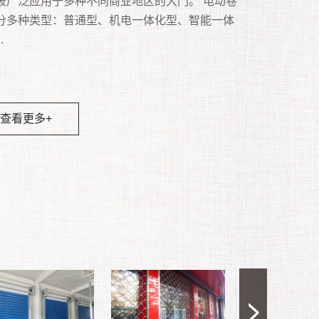
多项功能，并广泛用于食品、化学、纺织、电
被广泛运用于店铺。 卷帘门同墙一样起到水平分
被广泛应用于多种不同商业地区的大门。 电动卷
上拉起，卷在顶部箱子内的闸门。主要用于铺面
、电动都可统称为自动车库门。手动车库门和自
 水晶卷闸门的设计选用要点新明窗铝框透视卷闸
台风地区、内陆风沙地区专门设计的高强度抗风
。 · 美学：从抛光不锈钢到深青铜的各种金
。全方位防撬，坚实无比。3、双钩侧锁点、多锁
卷闸门具有很好的透视效果和通风效果，可以起
超市、冷冻、物流、仓储等多种场所，可极高的
作用，它由帘板、座板、导轨、支座、卷轴、箱
分多种类型：普通型、机电一体化型、智能一体
不占地方。...
库门主要区别是没有电机。 自动车库门主要分类
常坚固,保安性能超高,材料上乘,不会锈蚀,给人幽
抗风帘板采用高强度镀锌板一次性冷轧而成，强
面，有助于视觉美感。 · 设计灵活性：适和
多重保险。4、加强型卡入式下不锈钢沉铰，坚固
离作用和防盗作用，外观实用大方，使用寿命长
高性能物流及洁净场所，并且节省能源，高速自
控制箱、卷门机、限位器、门楣、手动速放开关
.
翻板车库门与卷帘车库门。尤其是门洞较大，不
尚的感觉,可设计成通风和透视的双重效果,可采用
，钢度好，结构坚固，导轨内有抗风钩，确保在
开口尺寸，操作和偏好。 · 早期安装选项：
。5、多方位防撬多功能防盗锁，安全保障。6、
点，被许多商家及门窗用户所青睐，成为现代都
闭，提高作业效率，创造更佳的作业环境等优
、按钮开关和保险装置等多个部分组成，一般安
装地面门体的地方起到方便、快捷开启作用。...
,手电动及手动等三种操作模式,更可配上遥控装置,
中帘板不脱离导轨，具有抗台风、防撬、防雨、
造墙壁之前和开放之前安装。结构管状部件，工
缓冲胶条，防震隔音。7、下坎和锁盒均用铁板衬
道亮丽的风景线。广泛应用于：银行、商场、车
.
不便采用墙分隔的部位。...
客户使用,单道门体最大安装尺寸可达6500mm宽
、隔噪音、防寒、保温、防晒、防风沙等功能；
工并安装在导向装置和支架上，直接安装在下方
,加强厚固性.8、具有耐老化，抗腐蚀等优点。外表
学校、工厂等场所。...
00mm高,铝闸片的颜色可依装修效果更换。...
于任何建筑领域。...
板上并在上方安装托梁。 · 节省空间：为了
洁净、豪华、典雅、高档、气派。...
查看更多+
分地利用内部空间，不用时，可以将其存储在开
查看更多+
部的紧凑线圈中。 · 低成本：坚固的结构和
查看更多+
材料确保使用寿命长，维护成本低。...
查看更多+
查看更多+
查看更多+
查看更多+
查看更多+
查看更多+
查看更多+