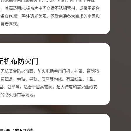
南通水晶卷帘门具有透明，防盗，抗雨，隔尘防尘等优
点。其高透明PC板帘片中间穿插不锈钢管材，或采用铝合
金条穿PC板，整体透光美观，深受南通各大商场的商家和
消费者喜欢。
无机布防火门
由无机复合防火帘面、防火电动卷帘门机、护罩、管制箱
和按钮盒、卷轴、导轨、底座等构成。有直线型、U型、
L型、弧形等。适合于层高较高，超大跨度和需求曲线安
装的防火卷帘等场地。