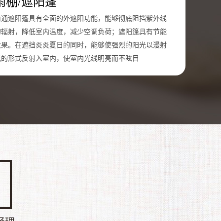
雨棚/遮阳蓬
南通遮阳篷具有全面的外遮阳功能，能够彻底阻挡紫外线
的辐射，降低室内温度，减少空调负荷；遮阳篷具有节能
效果。在遮挡炎炎夏日的同时，能够使强烈的阳光以漫射
光的形式反射入室内，使室内光线明亮而不眩目