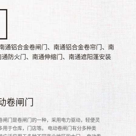
南通铝合金卷闸门、南通铝合金卷帘门、南
南通防火门、南通伸缩门、南通遮阳蓬安装
速卷帘门
帘门
动卷闸门
合金卷闸门
库门
晶门
风门
网门
锈钢网型门
锈钢通花门
卷帘门又称快速卷帘门，高速卷帘门具有保温、
门是以多关节活动的门片串联在一起，在固定的
卷闸门是卷闸门的一种，采用电力驱动，轻便灵
铝合金作为材质的卷闸门！卷闸门就是那种面板
门是企业的常用设施，适用于商业门面等，常见
卷闸门是众多卷闸门品种中的一种，用聚碳酸脂
门又名抗风钩卷门、抗风卷帘门，是多家企业经
安全：安装渔网门主要还是为了安全性，阻止别人强
钢网型门的优势:1、优美大方线条型门框。美观
钢片卷闸门也称不锈钢通花门，主要采用优质不
、防虫、防风、防尘、隔音、防火、防异味、采
内，以门上方卷轴为中心转动上下的门。卷帘门
多用于仓库，门店等。 电动卷闸门有分多种类
块连接而成，形成柔性的门板。然后可以将整面
库门主要有遥控、电动、手动几种。其中遥控、
c防弹胶）制造，具透明、防盗、抗雨、隔尘等效
年的实践而开发研制的新一代产品。主要是针对
入自己的店面或家里。在药房或者零件柜台比较
，流线优雅。2、厚勾边、厚掩边、嵌入式整体防
片、不锈钢管、导轨与不锈吊片组装而成。不锈