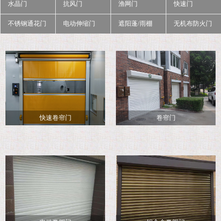
水晶门
抗风门
渔网门
快速门
不锈钢通花门
电动伸缩门
遮阳蓬/雨棚
无机布防火门
快速卷帘门
卷帘门