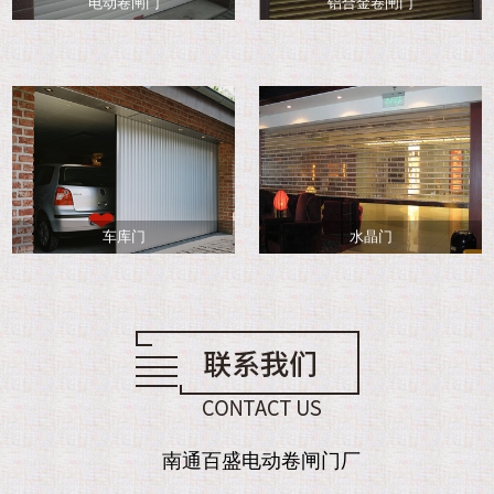
电动卷闸门
铝合金卷闸门
车库门
水晶门
南通百盛电动卷闸门厂