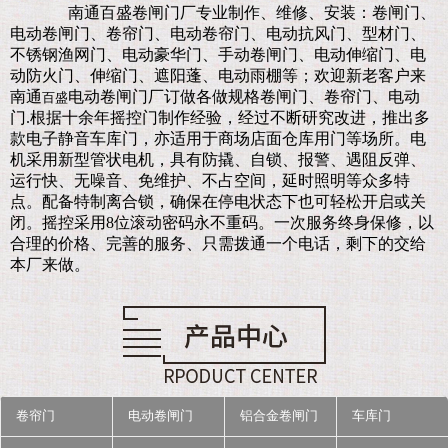
南通百盛卷闸门厂
专业制作、维修、安装：卷闸门、
电动卷闸门、卷帘门、电动卷帘门、电动抗风门、型材门、
不锈钢渔网门、电动豪华门、手动卷闸门、电动伸缩门、电
动防火门、伸缩门、遮阳蓬、电动雨棚等；欢迎新老客户来
南通
电动卷闸门厂订做各做规格卷闸门、卷帘门、电动
百盛
门.
根据十余年摇控门制作经验，经过不断研究改进，推出多
款电子静音车库门，亦适用于商场店面仓库用门等场所。电
机采用新型管状电机，具有防撬、自锁、报警、遇阻反弹、
运行快、无噪音、免维护、不占空间，延时照明等众多特
点。配备特制离合锁，确保在停电状态下也可轻松开启或关
闭。摇控采用8位滚动密码永不重码。一次服务终身保修，以
合理的价格、完善的服务、只需拨通一个电话，剩下的交给
本厂来做。
卷帘门
电动卷闸门
铝合金卷闸门
车库门