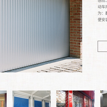
光等
通常
型，
门向
感应
果。
沿海
常见
撬槽
钢管
子、
隔的
闸门
车库。
动车
门非
门、
属饰
点，
到隔
满足
体、
化型..
为：
雅时
度高
您的
美观
等特
动关
装置
便安
电动
大风
在建
密实
市一
点。..
装在
方便
防潮
厂加
过 
站、
和50
适用
的平
明亮
更充
口顶
优质