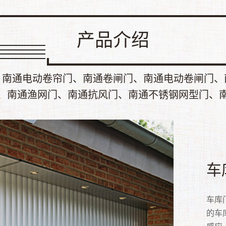
产品介绍
、南通电动卷帘门、南通卷闸门、南通电动卷闸门、
、南通渔网门、南通抗风门、南通不锈钢网型门、
快
卷
电
铝
车
水
抗
渔
不
不
高速
卷帘
电动
采用
车库
水晶
抗风
· 
不锈
不锈
保冷
滑道
活。
为多
的车
（p
过多
行进
大方
锈钢