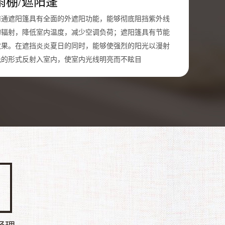
雨棚/遮阳蓬
南通遮阳篷具有全面的外遮阳功能，能够彻底阻挡紫外线
的辐射，降低室内温度，减少空调负荷；遮阳篷具有节能
效果。在遮挡炎炎夏日的同时，能够使强烈的阳光以漫射
光的形式反射入室内，使室内光线明亮而不眩目