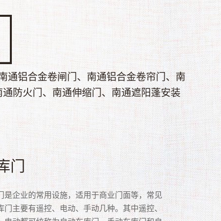
南通铝合金卷闸门、南通铝合金卷帘门、南
南通防火门、南通伸缩门、南通遮阳蓬安装
速卷帘门
帘门
动卷闸门
合金卷闸门
库门
晶门
风门
网门
锈钢网型门
锈钢通花门
卷帘门又称快速卷帘门，高速卷帘门具有保温、
门是以多关节活动的门片串联在一起，在固定的
卷闸门是卷闸门的一种，采用电力驱动，轻便灵
铝合金作为材质的卷闸门！卷闸门就是那种面板
门是企业的常用设施，适用于商业门面等，常见
卷闸门是众多卷闸门品种中的一种，用聚碳酸脂
门又名抗风钩卷门、抗风卷帘门，是多家企业经
安全：安装渔网门主要还是为了安全性，阻止别人强
钢网型门的优势:1、优美大方线条型门框。美观
钢片卷闸门也称不锈钢通花门，主要采用优质不
、防虫、防风、防尘、隔音、防火、防异味、采
内，以门上方卷轴为中心转动上下的门。卷帘门
多用于仓库，门店等。 电动卷闸门有分多种类
块连接而成，形成柔性的门板。然后可以将整面
库门主要有遥控、电动、手动几种。其中遥控、
c防弹胶）制造，具透明、防盗、抗雨、隔尘等效
年的实践而开发研制的新一代产品。主要是针对
入自己的店面或家里。在药房或者零件柜台比较
，流线优雅。2、厚勾边、厚掩边、嵌入式整体防
片、不锈钢管、导轨与不锈吊片组装而成。不锈