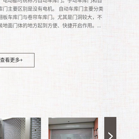
多项功能，并广泛用于食品、化学、纺织、电
被广泛运用于店铺。 卷帘门同墙一样起到水平分
被广泛应用于多种不同商业地区的大门。 电动卷
上拉起，卷在顶部箱子内的闸门。主要用于铺面
、电动都可统称为自动车库门。手动车库门和自
 水晶卷闸门的设计选用要点新明窗铝框透视卷闸
台风地区、内陆风沙地区专门设计的高强度抗风
。 · 美学：从抛光不锈钢到深青铜的各种金
。全方位防撬，坚实无比。3、双钩侧锁点、多锁
卷闸门具有很好的透视效果和通风效果，可以起
超市、冷冻、物流、仓储等多种场所，可极高的
作用，它由帘板、座板、导轨、支座、卷轴、箱
分多种类型：普通型、机电一体化型、智能一体
不占地方。...
库门主要区别是没有电机。 自动车库门主要分类
常坚固,保安性能超高,材料上乘,不会锈蚀,给人幽
抗风帘板采用高强度镀锌板一次性冷轧而成，强
面，有助于视觉美感。 · 设计灵活性：适和
多重保险。4、加强型卡入式下不锈钢沉铰，坚固
离作用和防盗作用，外观实用大方，使用寿命长
高性能物流及洁净场所，并且节省能源，高速自
控制箱、卷门机、限位器、门楣、手动速放开关
.
翻板车库门与卷帘车库门。尤其是门洞较大，不
尚的感觉,可设计成通风和透视的双重效果,可采用
，钢度好，结构坚固，导轨内有抗风钩，确保在
开口尺寸，操作和偏好。 · 早期安装选项：
。5、多方位防撬多功能防盗锁，安全保障。6、
点，被许多商家及门窗用户所青睐，成为现代都
闭，提高作业效率，创造更佳的作业环境等优
、按钮开关和保险装置等多个部分组成，一般安
装地面门体的地方起到方便、快捷开启作用。...
,手电动及手动等三种操作模式,更可配上遥控装置,
中帘板不脱离导轨，具有抗台风、防撬、防雨、
造墙壁之前和开放之前安装。结构管状部件，工
缓冲胶条，防震隔音。7、下坎和锁盒均用铁板衬
道亮丽的风景线。广泛应用于：银行、商场、车
.
不便采用墙分隔的部位。...
客户使用,单道门体最大安装尺寸可达6500mm宽
、隔噪音、防寒、保温、防晒、防风沙等功能；
工并安装在导向装置和支架上，直接安装在下方
,加强厚固性.8、具有耐老化，抗腐蚀等优点。外表
学校、工厂等场所。...
00mm高,铝闸片的颜色可依装修效果更换。...
于任何建筑领域。...
板上并在上方安装托梁。 · 节省空间：为了
洁净、豪华、典雅、高档、气派。...
查看更多+
分地利用内部空间，不用时，可以将其存储在开
查看更多+
部的紧凑线圈中。 · 低成本：坚固的结构和
查看更多+
材料确保使用寿命长，维护成本低。...
查看更多+
查看更多+
查看更多+
查看更多+
查看更多+
查看更多+
查看更多+