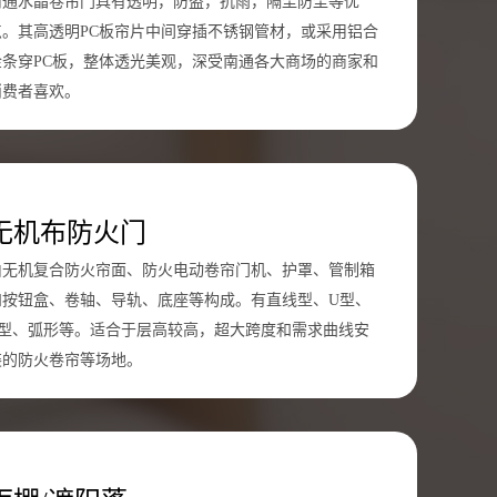
南通水晶卷帘门具有透明，防盗，抗雨，隔尘防尘等优
点。其高透明PC板帘片中间穿插不锈钢管材，或采用铝合
金条穿PC板，整体透光美观，深受南通各大商场的商家和
消费者喜欢。
无机布防火门
由无机复合防火帘面、防火电动卷帘门机、护罩、管制箱
和按钮盒、卷轴、导轨、底座等构成。有直线型、U型、
L型、弧形等。适合于层高较高，超大跨度和需求曲线安
装的防火卷帘等场地。