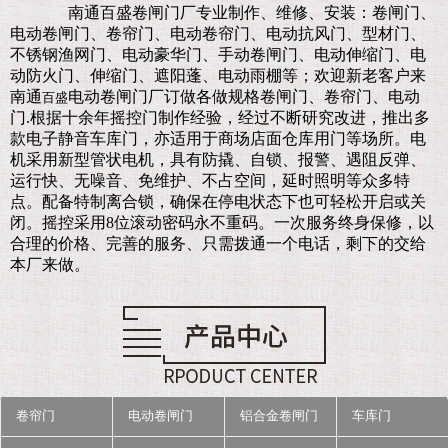
南通百盛卷闸门厂
专业制作、维修、安装：卷闸门、
电动卷闸门、卷帘门、电动卷帘门、电动抗风门、型材门、
不锈钢渔网门、电动豪华门、手动卷闸门、电动伸缩门、电
动防火门、伸缩门、遮阳蓬、电动雨棚等；欢迎新老客户来
南通
电动卷闸门厂订做各做规格卷闸门、卷帘门、电动
百盛
门.
根据十余年摇控门制作经验，经过不断研究改进，推出多
款电子静音车库门，亦适用于商场店面仓库用门等场所。电
机采用新型管状电机，具有防撬、自锁、报警、遇阻反弹、
运行快、无噪音、免维护、不占空间，延时照明等众多特
点。配备特制离合锁，确保在停电状态下也可轻松开启或关
闭。摇控采用8位滚动密码永不重码。一次服务终身保修，以
合理的价格、完善的服务、只需拨通一个电话，剩下的交给
本厂来做。
卷帘门
电动卷闸门
铝合金卷闸门
车库门