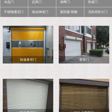
水晶门
抗风门
渔网门
快速门
不锈钢通花门
电动伸缩门
遮阳蓬/雨棚
无机布防火门
快速卷帘门
卷帘门