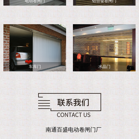
电动卷闸门
铝合金卷闸门
车库门
水晶门
南通百盛电动卷闸门厂